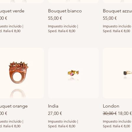
uquet verde
Vista rápida
Bouquet bianco
Vista rápida
Bouquet azzu
Vista rá
cio
Precio
Precio
00 €
55,00 €
55,00 €
esto incluido
|
Impuesto incluido
|
Impuesto incluido
. Italia € 8,00
Sped. Italia € 8,00
Sped. Italia € 8,00
uquet orange
Vista rápida
India
Vista rápida
London
Vista rá
cio
Precio
Precio
Precio 
00 €
27,00 €
30,00 €
18,00 €
esto incluido
|
Impuesto incluido
|
Impuesto incluido
. Italia € 8,00
Sped. Italia € 8,00
Sped. Italia € 8,00