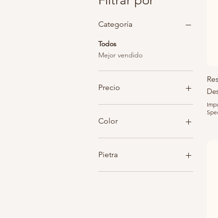
Filtrar por
Categoría
Todos
Mejor vendido
Res
Precio
Pre
De
Impu
Sped
18 €
55 €
Color
Pietra