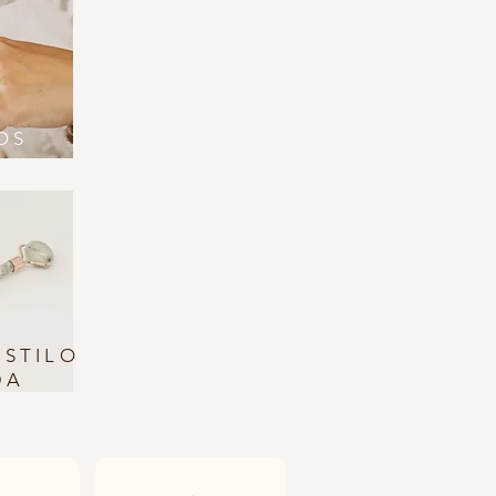
OS
ESTILO
DA