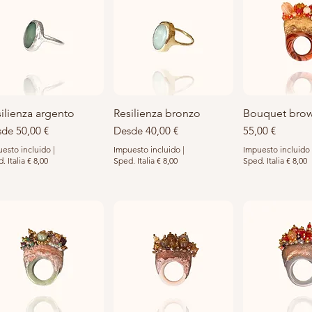
ilienza argento
Vista rápida
Resilienza bronzo
Vista rápida
Bouquet bro
Vista rá
cio de oferta
Precio de oferta
Precio
sde
50,00 €
Desde
40,00 €
55,00 €
esto incluido
|
Impuesto incluido
|
Impuesto incluido
. Italia € 8,00
Sped. Italia € 8,00
Sped. Italia € 8,00