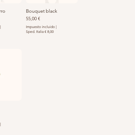
rro
pida
Bouquet black
Vista rápida
Precio
55,00 €
|
Impuesto incluido
|
Sped. Italia € 8,00
pida
de oferta
|