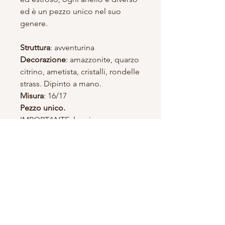
ed è un pezzo unico nel suo
genere.
Struttura
: avventurina
Decorazione
: amazzonite, quarzo
citrino, ametista, cristalli, rondelle
strass. Dipinto a mano.
Misura
: 16/17
Pezzo unico.
IMPORTANTE
: le misure sono
uniche e non possono essere
modificate.
aguanegra
Tienda en
preguntas frecuentes