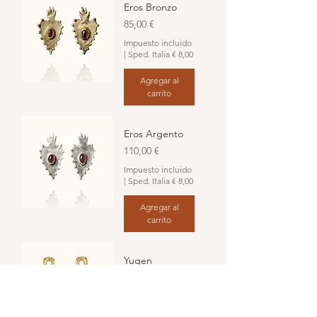
Eros Bronzo
Precio
85,00 €
Impuesto incluido
|
Sped. Italia € 8,00
Agregar al
carrito
Eros Argento
Precio
110,00 €
Impuesto incluido
|
Sped. Italia € 8,00
Agregar al
carrito
Yugen
Precio
42,00 €
Impuesto incluido
|
Sped. Italia € 8,00