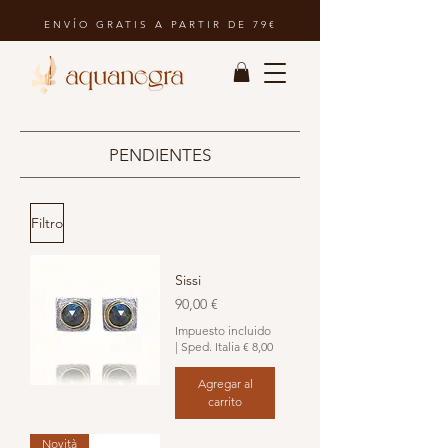
ENVÍO GRATIS A PARTIR DE 79€
PENDIENTES
Filtro
Sissi
Precio
90,00 €
Impuesto incluido
|
Sped. Italia € 8,00
Agregar al
carrito
Novità