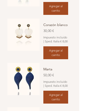
Agregar al
carrito
Corazón blanco
Precio
30,00 €
Impuesto incluido
|
Sped. Italia € 8,00
Agregar al
carrito
Marta
Precio
50,00 €
Impuesto incluido
|
Sped. Italia € 8,00
Agregar al
carrito