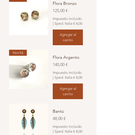
Flora Bronzo
Precio
125,00 €
Impuesto incluido
|
Sped. Italia € 8,00
Agregar al
carrito
Novità
Flora Argento
Precio
140,00 €
Impuesto incluido
|
Sped. Italia € 8,00
Agregar al
carrito
Bantú
Precio
48,00 €
Impuesto incluido
|
Sped. Italia € 8,00