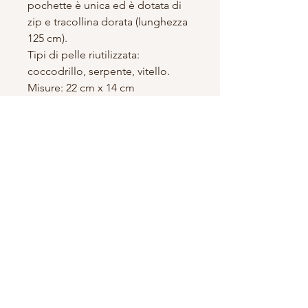
pochette è unica ed è dotata di
zip e tracollina dorata (lunghezza
125 cm).
Tipi di pelle riutilizzata:
coccodrillo, serpente, vitello.
Misure: 22 cm x 14 cm
aguanegra
Tienda en
preguntas frecuentes
linea
Envíos y
Sobre
Devoluciones
nosotros
Pagos
Contactos
info@aquanegra.com